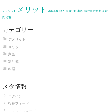
メリット
デメリット
体調不良
収入
家事分担
家族
家計簿
愚痴
料理
時
間
貯蓄
カテゴリー
デメリット
メリット
家族
家計簿
料理
メタ情報
ログイン
投稿フィード
コメントフィード